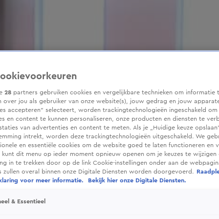
ookievoorkeuren
ze
28
partners gebruiken cookies en vergelijkbare technieken om informatie 
 over jou als gebruiker van onze website(s), jouw gedrag en jouw apparaten
ies accepteren” selecteert, worden trackingtechnologieën ingeschakeld om
es en content te kunnen personaliseren, onze producten en diensten te ver
taties van advertenties en content te meten. Als je „Huidige keuze opslaan”
temming intrekt, worden deze trackingtechnologieën uitgeschakeld. We geb
tionele en essentiële cookies om de website goed te laten functioneren en ve
 kunt dit menu op ieder moment opnieuw openen om je keuzes te wijzigen 
g in te trekken door op de link Cookie-instellingen onder aan de webpagina
es zullen overal binnen onze Digitale Diensten worden doorgevoerd.
Raadpl
laring voor meer informatie.
Bekijk hier onze Digitale Diensten.
eel & Essentieel