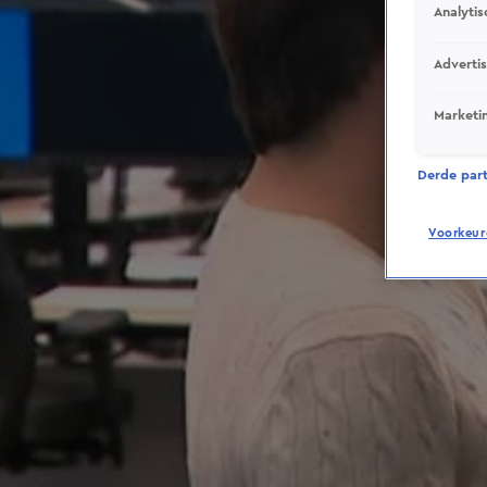
Analytis
Adverti
Marketi
Derde parti
Voorkeur