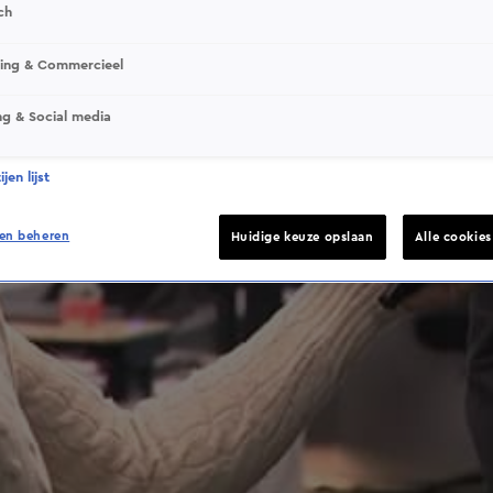
ch
This video file cannot be played.
sing & Commercieel
(Error Code: 232011)
ng & Social media
jen lijst
en beheren
Huidige keuze opslaan
Alle cookie