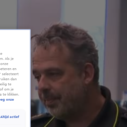
te
. Als je
 onze
beteren en
 selecteert
ruiken dan
ilig te
of om je
 te klikken.
eeg onze
Altijd actief