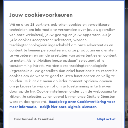
0
seconds
Monique Westenberg langs de weg met autopech
of
Aflevering 133, Seizoen 2026
Jouw cookievoorkeuren
14
seconds
Wij en onze
28
partners gebruiken cookies en vergelijkbare
technieken om informatie te verzamelen over jou als gebruiker
van onze website(s), jouw gedrag en jouw apparaten. Als je
„Alle cookies accepteren” selecteert, worden
trackingtechnologieën ingeschakeld om onze advertenties en
content te kunnen personaliseren, onze producten en diensten
te verbeteren en om de prestaties van advertenties en content
te meten. Als je „Huidige keuze opslaan” selecteert of je
toestemming intrekt, worden deze trackingtechnologieën
uitgeschakeld. We gebruiken dan enkel functionele en essentiële
cookies om de website goed te laten functioneren en veilig te
houden. Je kunt dit menu op ieder moment opnieuw openen
om je keuzes te wijzigen of om je toestemming in te trekken
door op de link Cookie-instellingen onder aan de webpagina te
klikken. Je selecties zullen overal binnen onze Digitale Diensten
worden doorgevoerd.
Raadpleeg onze Cookieverklaring voor
meer informatie.
Bekijk hier onze Digitale Diensten.
Altijd actief
Functioneel & Essentieel