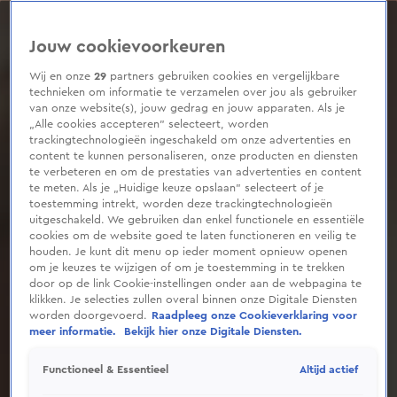
0
seconds
of
Jouw cookievoorkeuren
42
seconds
Wij en onze
29
partners gebruiken cookies en vergelijkbare
technieken om informatie te verzamelen over jou als gebruiker
van onze website(s), jouw gedrag en jouw apparaten. Als je
„Alle cookies accepteren” selecteert, worden
trackingtechnologieën ingeschakeld om onze advertenties en
content te kunnen personaliseren, onze producten en diensten
te verbeteren en om de prestaties van advertenties en content
te meten. Als je „Huidige keuze opslaan” selecteert of je
toestemming intrekt, worden deze trackingtechnologieën
uitgeschakeld. We gebruiken dan enkel functionele en essentiële
cookies om de website goed te laten functioneren en veilig te
houden. Je kunt dit menu op ieder moment opnieuw openen
om je keuzes te wijzigen of om je toestemming in te trekken
door op de link Cookie-instellingen onder aan de webpagina te
klikken. Je selecties zullen overal binnen onze Digitale Diensten
worden doorgevoerd.
Raadpleeg onze Cookieverklaring voor
meer informatie.
Bekijk hier onze Digitale Diensten.
Altijd actief
Functioneel & Essentieel