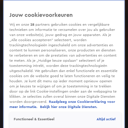
0
seconds
of
Jouw cookievoorkeuren
1
minute,
0
Wij en onze
28
partners gebruiken cookies en vergelijkbare
technieken om informatie te verzamelen over jou als gebruiker
van onze website(s), jouw gedrag en jouw apparaten. Als je
„Alle cookies accepteren” selecteert, worden
trackingtechnologieën ingeschakeld om onze advertenties en
content te kunnen personaliseren, onze producten en diensten
te verbeteren en om de prestaties van advertenties en content
te meten. Als je „Huidige keuze opslaan” selecteert of je
toestemming intrekt, worden deze trackingtechnologieën
uitgeschakeld. We gebruiken dan enkel functionele en essentiële
cookies om de website goed te laten functioneren en veilig te
houden. Je kunt dit menu op ieder moment opnieuw openen
om je keuzes te wijzigen of om je toestemming in te trekken
door op de link Cookie-instellingen onder aan de webpagina te
klikken. Je selecties zullen overal binnen onze Digitale Diensten
worden doorgevoerd.
Raadpleeg onze Cookieverklaring voor
meer informatie.
Bekijk hier onze Digitale Diensten.
Altijd actief
Functioneel & Essentieel