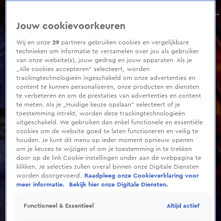
0
seconds
Kan het gevecht van Gerard Joling juridische gevolgen krijgen?
of
Aflevering 109, Seizoen 2026
Jouw cookievoorkeuren
1
minute,
0
Wij en onze
29
partners gebruiken cookies en vergelijkbare
technieken om informatie te verzamelen over jou als gebruiker
van onze website(s), jouw gedrag en jouw apparaten. Als je
„Alle cookies accepteren” selecteert, worden
trackingtechnologieën ingeschakeld om onze advertenties en
content te kunnen personaliseren, onze producten en diensten
te verbeteren en om de prestaties van advertenties en content
te meten. Als je „Huidige keuze opslaan” selecteert of je
toestemming intrekt, worden deze trackingtechnologieën
uitgeschakeld. We gebruiken dan enkel functionele en essentiële
cookies om de website goed te laten functioneren en veilig te
houden. Je kunt dit menu op ieder moment opnieuw openen
om je keuzes te wijzigen of om je toestemming in te trekken
door op de link Cookie-instellingen onder aan de webpagina te
klikken. Je selecties zullen overal binnen onze Digitale Diensten
worden doorgevoerd.
Raadpleeg onze Cookieverklaring voor
meer informatie.
Bekijk hier onze Digitale Diensten.
Altijd actief
Functioneel & Essentieel