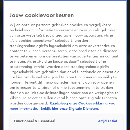
0
seconds
of
Jouw cookievoorkeuren
2
minutes,
9
Wij en onze
29
partners gebruiken cookies en vergelijkbare
seconds
technieken om informatie te verzamelen over jou als gebruiker
van onze website(s), jouw gedrag en jouw apparaten. Als je
„Alle cookies accepteren” selecteert, worden
trackingtechnologieën ingeschakeld om onze advertenties en
content te kunnen personaliseren, onze producten en diensten
te verbeteren en om de prestaties van advertenties en content
te meten. Als je „Huidige keuze opslaan” selecteert of je
toestemming intrekt, worden deze trackingtechnologieën
uitgeschakeld. We gebruiken dan enkel functionele en essentiële
cookies om de website goed te laten functioneren en veilig te
houden. Je kunt dit menu op ieder moment opnieuw openen
om je keuzes te wijzigen of om je toestemming in te trekken
door op de link Cookie-instellingen onder aan de webpagina te
klikken. Je selecties zullen overal binnen onze Digitale Diensten
worden doorgevoerd.
Raadpleeg onze Cookieverklaring voor
meer informatie.
Bekijk hier onze Digitale Diensten.
Altijd actief
Functioneel & Essentieel