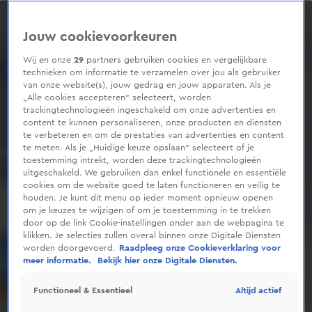
0
seconds
of
Jouw cookievoorkeuren
1
minute,
30
Wij en onze
29
partners gebruiken cookies en vergelijkbare
seconds
technieken om informatie te verzamelen over jou als gebruiker
van onze website(s), jouw gedrag en jouw apparaten. Als je
„Alle cookies accepteren” selecteert, worden
trackingtechnologieën ingeschakeld om onze advertenties en
content te kunnen personaliseren, onze producten en diensten
te verbeteren en om de prestaties van advertenties en content
te meten. Als je „Huidige keuze opslaan” selecteert of je
toestemming intrekt, worden deze trackingtechnologieën
uitgeschakeld. We gebruiken dan enkel functionele en essentiële
cookies om de website goed te laten functioneren en veilig te
houden. Je kunt dit menu op ieder moment opnieuw openen
om je keuzes te wijzigen of om je toestemming in te trekken
door op de link Cookie-instellingen onder aan de webpagina te
klikken. Je selecties zullen overal binnen onze Digitale Diensten
worden doorgevoerd.
Raadpleeg onze Cookieverklaring voor
meer informatie.
Bekijk hier onze Digitale Diensten.
Altijd actief
Functioneel & Essentieel