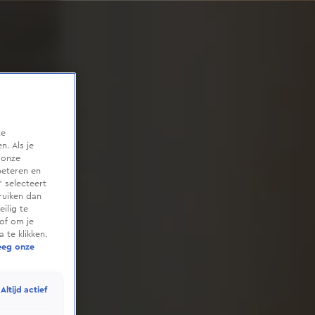
te
. Als je
 onze
beteren en
 selecteert
ruiken dan
ilig te
of om je
 te klikken.
eeg onze
Altijd actief