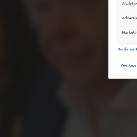
Analytis
Adverti
Marketi
Derde parti
Voorkeur