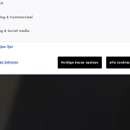
ch
sing & Commercieel
ng & Social media
Deze video is niet beschikbaar op je huidige locatie
jen lijst
en beheren
Huidige keuze opslaan
Alle cookie