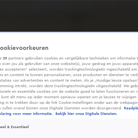
ookievoorkeuren
ze
29
partners gebruiken cookies en vergelijkbare technieken om informatie 
 over jou als gebruiker van onze website(s), jouw gedrag en jouw apparaten
ies accepteren” selecteert, worden trackingtechnologieën ingeschakeld om
es en content te kunnen personaliseren, onze producten en diensten te ver
taties van advertenties en content te meten. Als je „Huidige keuze opslaan”
temming intrekt, worden deze trackingtechnologieën uitgeschakeld. We geb
tionele en essentiële cookies om de website goed te laten functioneren en ve
 kunt dit menu op ieder moment opnieuw openen om je keuzes te wijzigen 
g in te trekken door op de link Cookie-instellingen onder aan de webpagina
es zullen overal binnen onze Digitale Diensten worden doorgevoerd.
Raadpl
laring voor meer informatie.
Bekijk hier onze Digitale Diensten.
eel & Essentieel