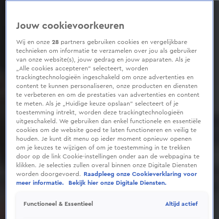
0
seconds
of
Jouw cookievoorkeuren
1
minute,
15
Wij en onze
28
partners gebruiken cookies en vergelijkbare
seconds
technieken om informatie te verzamelen over jou als gebruiker
van onze website(s), jouw gedrag en jouw apparaten. Als je
„Alle cookies accepteren” selecteert, worden
trackingtechnologieën ingeschakeld om onze advertenties en
content te kunnen personaliseren, onze producten en diensten
te verbeteren en om de prestaties van advertenties en content
te meten. Als je „Huidige keuze opslaan” selecteert of je
toestemming intrekt, worden deze trackingtechnologieën
uitgeschakeld. We gebruiken dan enkel functionele en essentiële
cookies om de website goed te laten functioneren en veilig te
houden. Je kunt dit menu op ieder moment opnieuw openen
om je keuzes te wijzigen of om je toestemming in te trekken
door op de link Cookie-instellingen onder aan de webpagina te
klikken. Je selecties zullen overal binnen onze Digitale Diensten
worden doorgevoerd.
Raadpleeg onze Cookieverklaring voor
meer informatie.
Bekijk hier onze Digitale Diensten.
Altijd actief
Functioneel & Essentieel