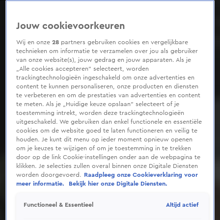
0
seconds
of
Jouw cookievoorkeuren
27
seconds
Wij en onze
28
partners gebruiken cookies en vergelijkbare
technieken om informatie te verzamelen over jou als gebruiker
van onze website(s), jouw gedrag en jouw apparaten. Als je
„Alle cookies accepteren” selecteert, worden
trackingtechnologieën ingeschakeld om onze advertenties en
content te kunnen personaliseren, onze producten en diensten
te verbeteren en om de prestaties van advertenties en content
te meten. Als je „Huidige keuze opslaan” selecteert of je
toestemming intrekt, worden deze trackingtechnologieën
uitgeschakeld. We gebruiken dan enkel functionele en essentiële
cookies om de website goed te laten functioneren en veilig te
houden. Je kunt dit menu op ieder moment opnieuw openen
om je keuzes te wijzigen of om je toestemming in te trekken
door op de link Cookie-instellingen onder aan de webpagina te
klikken. Je selecties zullen overal binnen onze Digitale Diensten
worden doorgevoerd.
Raadpleeg onze Cookieverklaring voor
meer informatie.
Bekijk hier onze Digitale Diensten.
Altijd actief
Functioneel & Essentieel