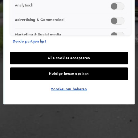
This video file cannot be
Analytisch
played.
(Error Code: 232011)
Advertising & Commercieel
Marketing & Social media
Derde partijen lijst
Alle cookies accepteren
Huidige keuze opslaan
Voorkeuren beheren