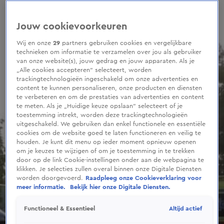
0
seconds
of
Jouw cookievoorkeuren
35
seconds
Wij en onze
29
partners gebruiken cookies en vergelijkbare
technieken om informatie te verzamelen over jou als gebruiker
van onze website(s), jouw gedrag en jouw apparaten. Als je
„Alle cookies accepteren” selecteert, worden
trackingtechnologieën ingeschakeld om onze advertenties en
content te kunnen personaliseren, onze producten en diensten
te verbeteren en om de prestaties van advertenties en content
te meten. Als je „Huidige keuze opslaan” selecteert of je
toestemming intrekt, worden deze trackingtechnologieën
uitgeschakeld. We gebruiken dan enkel functionele en essentiële
cookies om de website goed te laten functioneren en veilig te
houden. Je kunt dit menu op ieder moment opnieuw openen
om je keuzes te wijzigen of om je toestemming in te trekken
door op de link Cookie-instellingen onder aan de webpagina te
klikken. Je selecties zullen overal binnen onze Digitale Diensten
worden doorgevoerd.
Raadpleeg onze Cookieverklaring voor
meer informatie.
Bekijk hier onze Digitale Diensten.
Altijd actief
Functioneel & Essentieel