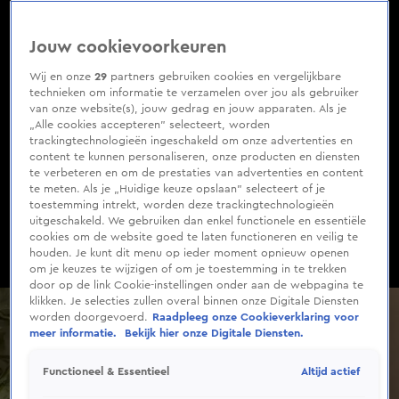
0
of
8
Jouw cookievoorkeuren
minutes,
42
seconds
Wij en onze
29
partners gebruiken cookies en vergelijkbare
technieken om informatie te verzamelen over jou als gebruiker
van onze website(s), jouw gedrag en jouw apparaten. Als je
„Alle cookies accepteren” selecteert, worden
trackingtechnologieën ingeschakeld om onze advertenties en
content te kunnen personaliseren, onze producten en diensten
te verbeteren en om de prestaties van advertenties en content
te meten. Als je „Huidige keuze opslaan” selecteert of je
toestemming intrekt, worden deze trackingtechnologieën
uitgeschakeld. We gebruiken dan enkel functionele en essentiële
cookies om de website goed te laten functioneren en veilig te
houden. Je kunt dit menu op ieder moment opnieuw openen
om je keuzes te wijzigen of om je toestemming in te trekken
door op de link Cookie-instellingen onder aan de webpagina te
klikken. Je selecties zullen overal binnen onze Digitale Diensten
worden doorgevoerd.
Raadpleeg onze Cookieverklaring voor
meer informatie.
Bekijk hier onze Digitale Diensten.
Altijd actief
Functioneel & Essentieel