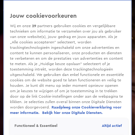
0
seconds
Meest onvoorspelbare kandidaat OOIT wint 263.000 euro!
of
Jouw cookievoorkeuren
1
minute,
30
Wij en onze
29
partners gebruiken cookies en vergelijkbare
seconds
technieken om informatie te verzamelen over jou als gebruiker
van onze website(s), jouw gedrag en jouw apparaten. Als je
„Alle cookies accepteren” selecteert, worden
trackingtechnologieën ingeschakeld om onze advertenties en
content te kunnen personaliseren, onze producten en diensten
te verbeteren en om de prestaties van advertenties en content
te meten. Als je „Huidige keuze opslaan” selecteert of je
toestemming intrekt, worden deze trackingtechnologieën
uitgeschakeld. We gebruiken dan enkel functionele en essentiële
cookies om de website goed te laten functioneren en veilig te
houden. Je kunt dit menu op ieder moment opnieuw openen
om je keuzes te wijzigen of om je toestemming in te trekken
door op de link Cookie-instellingen onder aan de webpagina te
klikken. Je selecties zullen overal binnen onze Digitale Diensten
worden doorgevoerd.
Raadpleeg onze Cookieverklaring voor
meer informatie.
Bekijk hier onze Digitale Diensten.
Altijd actief
Functioneel & Essentieel