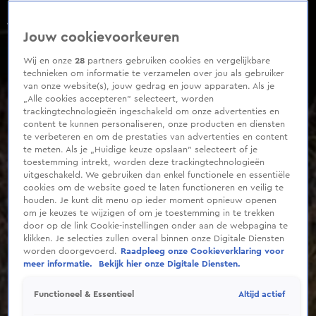
0
seconds
of
Jouw cookievoorkeuren
42
seconds
Wij en onze
28
partners gebruiken cookies en vergelijkbare
technieken om informatie te verzamelen over jou als gebruiker
van onze website(s), jouw gedrag en jouw apparaten. Als je
„Alle cookies accepteren” selecteert, worden
trackingtechnologieën ingeschakeld om onze advertenties en
content te kunnen personaliseren, onze producten en diensten
te verbeteren en om de prestaties van advertenties en content
te meten. Als je „Huidige keuze opslaan” selecteert of je
toestemming intrekt, worden deze trackingtechnologieën
uitgeschakeld. We gebruiken dan enkel functionele en essentiële
cookies om de website goed te laten functioneren en veilig te
houden. Je kunt dit menu op ieder moment opnieuw openen
om je keuzes te wijzigen of om je toestemming in te trekken
door op de link Cookie-instellingen onder aan de webpagina te
klikken. Je selecties zullen overal binnen onze Digitale Diensten
worden doorgevoerd.
Raadpleeg onze Cookieverklaring voor
meer informatie.
Bekijk hier onze Digitale Diensten.
Altijd actief
Functioneel & Essentieel