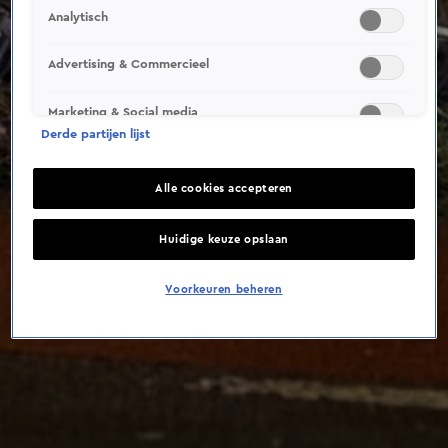
This video file cannot be
Analytisch
played.
(Error Code: 232011)
Advertising & Commercieel
Marketing & Social media
Derde partijen lijst
Alle cookies accepteren
Huidige keuze opslaan
Voorkeuren beheren