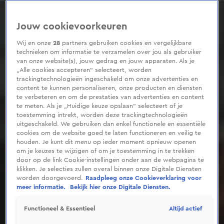
0
seconds
of
Jouw cookievoorkeuren
54
seconds
Wij en onze
28
partners gebruiken cookies en vergelijkbare
technieken om informatie te verzamelen over jou als gebruiker
van onze website(s), jouw gedrag en jouw apparaten. Als je
„Alle cookies accepteren” selecteert, worden
trackingtechnologieën ingeschakeld om onze advertenties en
content te kunnen personaliseren, onze producten en diensten
te verbeteren en om de prestaties van advertenties en content
te meten. Als je „Huidige keuze opslaan” selecteert of je
toestemming intrekt, worden deze trackingtechnologieën
uitgeschakeld. We gebruiken dan enkel functionele en essentiële
cookies om de website goed te laten functioneren en veilig te
houden. Je kunt dit menu op ieder moment opnieuw openen
om je keuzes te wijzigen of om je toestemming in te trekken
door op de link Cookie-instellingen onder aan de webpagina te
klikken. Je selecties zullen overal binnen onze Digitale Diensten
worden doorgevoerd.
Raadpleeg onze Cookieverklaring voor
meer informatie.
Bekijk hier onze Digitale Diensten.
Altijd actief
Functioneel & Essentieel