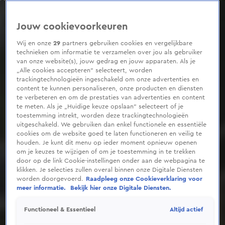
0
seconds
of
Jouw cookievoorkeuren
31
seconds
Wij en onze
29
partners gebruiken cookies en vergelijkbare
technieken om informatie te verzamelen over jou als gebruiker
van onze website(s), jouw gedrag en jouw apparaten. Als je
„Alle cookies accepteren” selecteert, worden
trackingtechnologieën ingeschakeld om onze advertenties en
content te kunnen personaliseren, onze producten en diensten
te verbeteren en om de prestaties van advertenties en content
te meten. Als je „Huidige keuze opslaan” selecteert of je
toestemming intrekt, worden deze trackingtechnologieën
uitgeschakeld. We gebruiken dan enkel functionele en essentiële
cookies om de website goed te laten functioneren en veilig te
houden. Je kunt dit menu op ieder moment opnieuw openen
om je keuzes te wijzigen of om je toestemming in te trekken
door op de link Cookie-instellingen onder aan de webpagina te
klikken. Je selecties zullen overal binnen onze Digitale Diensten
worden doorgevoerd.
Raadpleeg onze Cookieverklaring voor
meer informatie.
Bekijk hier onze Digitale Diensten.
Altijd actief
Functioneel & Essentieel