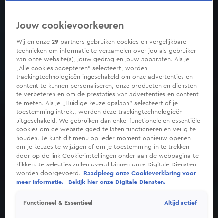
0
seconds
of
Jouw cookievoorkeuren
1
minute,
50
Wij en onze
29
partners gebruiken cookies en vergelijkbare
seconds
technieken om informatie te verzamelen over jou als gebruiker
van onze website(s), jouw gedrag en jouw apparaten. Als je
„Alle cookies accepteren” selecteert, worden
trackingtechnologieën ingeschakeld om onze advertenties en
content te kunnen personaliseren, onze producten en diensten
te verbeteren en om de prestaties van advertenties en content
te meten. Als je „Huidige keuze opslaan” selecteert of je
toestemming intrekt, worden deze trackingtechnologieën
uitgeschakeld. We gebruiken dan enkel functionele en essentiële
cookies om de website goed te laten functioneren en veilig te
houden. Je kunt dit menu op ieder moment opnieuw openen
om je keuzes te wijzigen of om je toestemming in te trekken
door op de link Cookie-instellingen onder aan de webpagina te
klikken. Je selecties zullen overal binnen onze Digitale Diensten
worden doorgevoerd.
Raadpleeg onze Cookieverklaring voor
meer informatie.
Bekijk hier onze Digitale Diensten.
Altijd actief
Functioneel & Essentieel