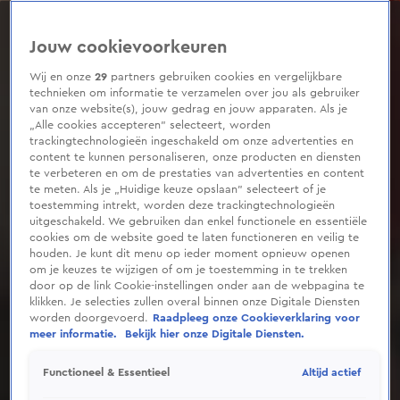
0
seconds
of
Jouw cookievoorkeuren
55
seconds
Wij en onze
29
partners gebruiken cookies en vergelijkbare
technieken om informatie te verzamelen over jou als gebruiker
van onze website(s), jouw gedrag en jouw apparaten. Als je
„Alle cookies accepteren” selecteert, worden
trackingtechnologieën ingeschakeld om onze advertenties en
content te kunnen personaliseren, onze producten en diensten
te verbeteren en om de prestaties van advertenties en content
te meten. Als je „Huidige keuze opslaan” selecteert of je
toestemming intrekt, worden deze trackingtechnologieën
uitgeschakeld. We gebruiken dan enkel functionele en essentiële
cookies om de website goed te laten functioneren en veilig te
houden. Je kunt dit menu op ieder moment opnieuw openen
om je keuzes te wijzigen of om je toestemming in te trekken
door op de link Cookie-instellingen onder aan de webpagina te
klikken. Je selecties zullen overal binnen onze Digitale Diensten
worden doorgevoerd.
Raadpleeg onze Cookieverklaring voor
meer informatie.
Bekijk hier onze Digitale Diensten.
Altijd actief
Functioneel & Essentieel