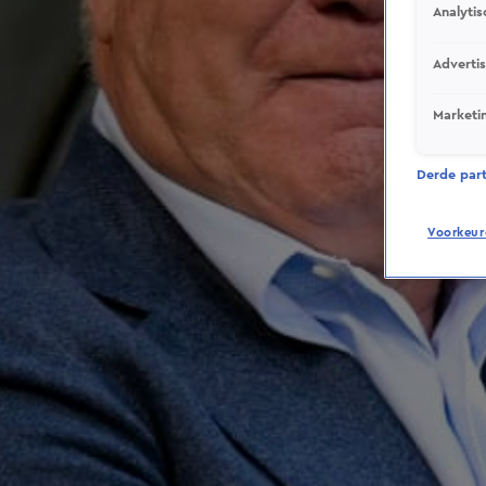
Analytis
Adverti
Marketi
Derde parti
Voorkeur