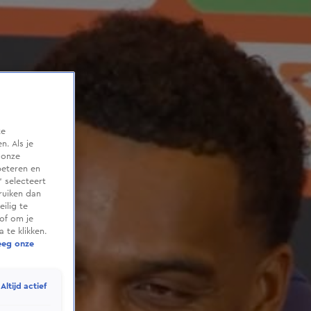
te
. Als je
 onze
beteren en
 selecteert
ruiken dan
ilig te
of om je
 te klikken.
eeg onze
Altijd actief