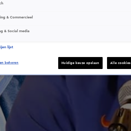
ch
This video file cannot be played.
sing & Commercieel
(Error Code: 232011)
ng & Social media
jen lijst
en beheren
Huidige keuze opslaan
Alle cookie