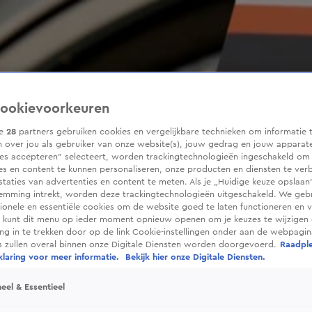
ookievoorkeuren
ze
28
partners gebruiken cookies en vergelijkbare technieken om informatie 
 over jou als gebruiker van onze website(s), jouw gedrag en jouw apparaten
ies accepteren” selecteert, worden trackingtechnologieën ingeschakeld om
es en content te kunnen personaliseren, onze producten en diensten te ver
taties van advertenties en content te meten. Als je „Huidige keuze opslaan”
temming intrekt, worden deze trackingtechnologieën uitgeschakeld. We geb
tionele en essentiële cookies om de website goed te laten functioneren en ve
 kunt dit menu op ieder moment opnieuw openen om je keuzes te wijzigen 
g in te trekken door op de link Cookie-instellingen onder aan de webpagina
es zullen overal binnen onze Digitale Diensten worden doorgevoerd.
Raadpl
laring voor meer informatie.
Bekijk hier onze Digitale Diensten.
eel & Essentieel