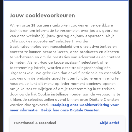
0
seconds
of
Jouw cookievoorkeuren
23
seconds
Wij en onze
28
partners gebruiken cookies en vergelijkbare
technieken om informatie te verzamelen over jou als gebruiker
van onze website(s), jouw gedrag en jouw apparaten. Als je
„Alle cookies accepteren” selecteert, worden
trackingtechnologieën ingeschakeld om onze advertenties en
content te kunnen personaliseren, onze producten en diensten
te verbeteren en om de prestaties van advertenties en content
te meten. Als je „Huidige keuze opslaan” selecteert of je
toestemming intrekt, worden deze trackingtechnologieën
uitgeschakeld. We gebruiken dan enkel functionele en essentiële
cookies om de website goed te laten functioneren en veilig te
houden. Je kunt dit menu op ieder moment opnieuw openen
om je keuzes te wijzigen of om je toestemming in te trekken
door op de link Cookie-instellingen onder aan de webpagina te
klikken. Je selecties zullen overal binnen onze Digitale Diensten
worden doorgevoerd.
Raadpleeg onze Cookieverklaring voor
meer informatie.
Bekijk hier onze Digitale Diensten.
Altijd actief
Functioneel & Essentieel