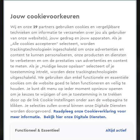
0
seconds
of
Jouw cookievoorkeuren
34
seconds
Wij en onze
29
partners gebruiken cookies en vergelijkbare
technieken om informatie te verzamelen over jou als gebruiker
van onze website(s), jouw gedrag en jouw apparaten. Als je
„Alle cookies accepteren” selecteert, worden
trackingtechnologieën ingeschakeld om onze advertenties en
content te kunnen personaliseren, onze producten en diensten
te verbeteren en om de prestaties van advertenties en content
te meten. Als je „Huidige keuze opslaan” selecteert of je
toestemming intrekt, worden deze trackingtechnologieën
uitgeschakeld. We gebruiken dan enkel functionele en essentiële
cookies om de website goed te laten functioneren en veilig te
houden. Je kunt dit menu op ieder moment opnieuw openen
om je keuzes te wijzigen of om je toestemming in te trekken
door op de link Cookie-instellingen onder aan de webpagina te
klikken. Je selecties zullen overal binnen onze Digitale Diensten
worden doorgevoerd.
Raadpleeg onze Cookieverklaring voor
meer informatie.
Bekijk hier onze Digitale Diensten.
Altijd actief
Functioneel & Essentieel