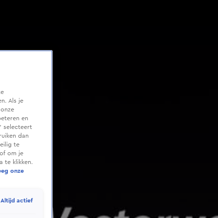
te
. Als je
 onze
beteren en
 selecteert
ruiken dan
ilig te
of om je
 te klikken.
eeg onze
Altijd actief