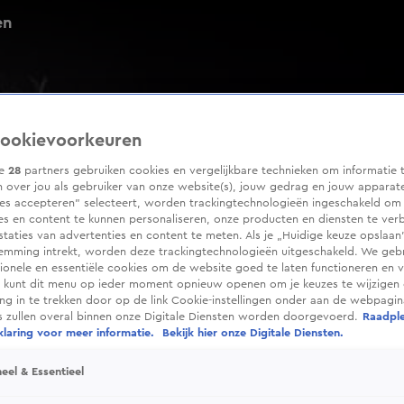
en
ookievoorkeuren
ze
28
partners gebruiken cookies en vergelijkbare technieken om informatie 
 over jou als gebruiker van onze website(s), jouw gedrag en jouw apparaten
ies accepteren” selecteert, worden trackingtechnologieën ingeschakeld om
es en content te kunnen personaliseren, onze producten en diensten te ver
taties van advertenties en content te meten. Als je „Huidige keuze opslaan”
temming intrekt, worden deze trackingtechnologieën uitgeschakeld. We geb
tionele en essentiële cookies om de website goed te laten functioneren en ve
 kunt dit menu op ieder moment opnieuw openen om je keuzes te wijzigen 
g in te trekken door op de link Cookie-instellingen onder aan de webpagina
es zullen overal binnen onze Digitale Diensten worden doorgevoerd.
Raadpl
laring voor meer informatie.
Bekijk hier onze Digitale Diensten.
eel & Essentieel