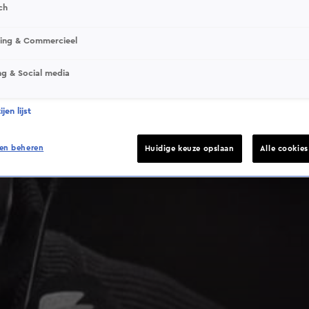
ch
sing & Commercieel
ng & Social media
jen lijst
en beheren
Huidige keuze opslaan
Alle cookie