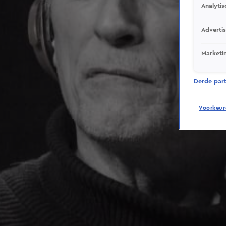
Analytis
Adverti
Marketi
Derde parti
Voorkeur