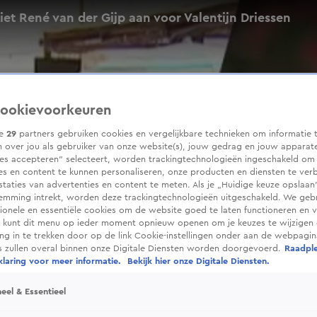
ziet René van der Gijp aan voor Valentijn Driessen
ookievoorkeuren
ze
29
partners gebruiken cookies en vergelijkbare technieken om informatie 
 over jou als gebruiker van onze website(s), jouw gedrag en jouw apparaten
ies accepteren” selecteert, worden trackingtechnologieën ingeschakeld om
es en content te kunnen personaliseren, onze producten en diensten te ver
taties van advertenties en content te meten. Als je „Huidige keuze opslaan”
temming intrekt, worden deze trackingtechnologieën uitgeschakeld. We geb
tionele en essentiële cookies om de website goed te laten functioneren en ve
 kunt dit menu op ieder moment opnieuw openen om je keuzes te wijzigen 
g in te trekken door op de link Cookie-instellingen onder aan de webpagina
es zullen overal binnen onze Digitale Diensten worden doorgevoerd.
Raadpl
laring voor meer informatie.
Bekijk hier onze Digitale Diensten.
eel & Essentieel