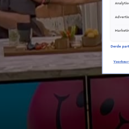
Analytis
Adverti
Marketi
Derde parti
Voorkeur