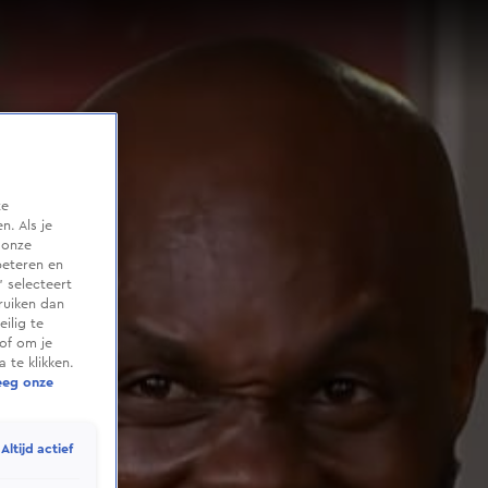
te
. Als je
 onze
beteren en
 selecteert
ruiken dan
ilig te
of om je
 te klikken.
eeg onze
Altijd actief