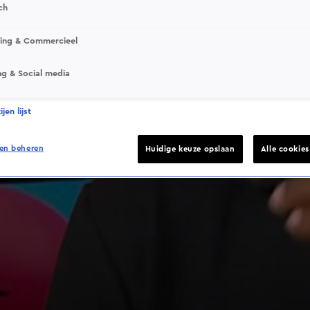
ch
sing & Commercieel
ng & Social media
jen lijst
en beheren
Huidige keuze opslaan
Alle cookie