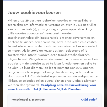
0
seconds
of
Jouw cookievoorkeuren
35
seconds
Wij en onze
29
partners gebruiken cookies en vergelijkbare
technieken om informatie te verzamelen over jou als gebruiker
van onze website(s), jouw gedrag en jouw apparaten. Als je
„Alle cookies accepteren” selecteert, worden
trackingtechnologieën ingeschakeld om onze advertenties en
content te kunnen personaliseren, onze producten en diensten
te verbeteren en om de prestaties van advertenties en content
te meten. Als je „Huidige keuze opslaan” selecteert of je
toestemming intrekt, worden deze trackingtechnologieën
uitgeschakeld. We gebruiken dan enkel functionele en essentiële
cookies om de website goed te laten functioneren en veilig te
houden. Je kunt dit menu op ieder moment opnieuw openen
om je keuzes te wijzigen of om je toestemming in te trekken
door op de link Cookie-instellingen onder aan de webpagina te
klikken. Je selecties zullen overal binnen onze Digitale Diensten
worden doorgevoerd.
Raadpleeg onze Cookieverklaring voor
meer informatie.
Bekijk hier onze Digitale Diensten.
Altijd actief
Functioneel & Essentieel