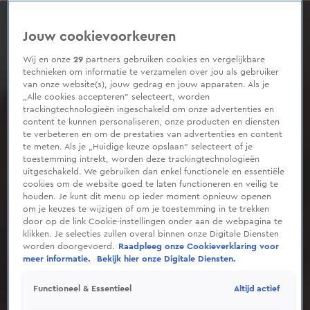
0
seconds
of
Jouw cookievoorkeuren
1
minute,
5
Wij en onze
29
partners gebruiken cookies en vergelijkbare
seconds
technieken om informatie te verzamelen over jou als gebruiker
van onze website(s), jouw gedrag en jouw apparaten. Als je
„Alle cookies accepteren” selecteert, worden
trackingtechnologieën ingeschakeld om onze advertenties en
content te kunnen personaliseren, onze producten en diensten
te verbeteren en om de prestaties van advertenties en content
te meten. Als je „Huidige keuze opslaan” selecteert of je
toestemming intrekt, worden deze trackingtechnologieën
uitgeschakeld. We gebruiken dan enkel functionele en essentiële
cookies om de website goed te laten functioneren en veilig te
houden. Je kunt dit menu op ieder moment opnieuw openen
om je keuzes te wijzigen of om je toestemming in te trekken
door op de link Cookie-instellingen onder aan de webpagina te
klikken. Je selecties zullen overal binnen onze Digitale Diensten
worden doorgevoerd.
Raadpleeg onze Cookieverklaring voor
meer informatie.
Bekijk hier onze Digitale Diensten.
Altijd actief
Functioneel & Essentieel