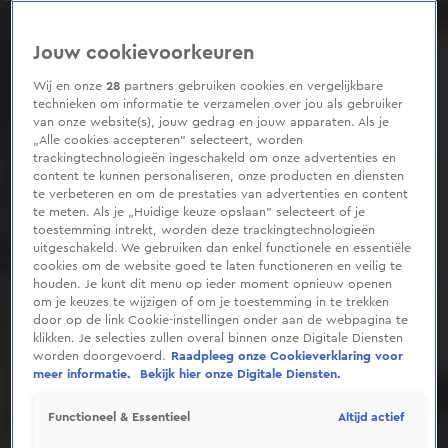
0
seconds
of
Jouw cookievoorkeuren
33
seconds
Wij en onze
28
partners gebruiken cookies en vergelijkbare
technieken om informatie te verzamelen over jou als gebruiker
van onze website(s), jouw gedrag en jouw apparaten. Als je
„Alle cookies accepteren” selecteert, worden
trackingtechnologieën ingeschakeld om onze advertenties en
content te kunnen personaliseren, onze producten en diensten
te verbeteren en om de prestaties van advertenties en content
te meten. Als je „Huidige keuze opslaan” selecteert of je
toestemming intrekt, worden deze trackingtechnologieën
uitgeschakeld. We gebruiken dan enkel functionele en essentiële
cookies om de website goed te laten functioneren en veilig te
houden. Je kunt dit menu op ieder moment opnieuw openen
om je keuzes te wijzigen of om je toestemming in te trekken
door op de link Cookie-instellingen onder aan de webpagina te
klikken. Je selecties zullen overal binnen onze Digitale Diensten
worden doorgevoerd.
Raadpleeg onze Cookieverklaring voor
meer informatie.
Bekijk hier onze Digitale Diensten.
Altijd actief
Functioneel & Essentieel