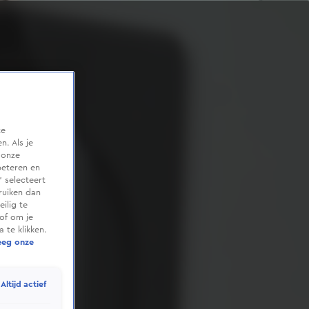
te
. Als je
 onze
beteren en
 selecteert
ruiken dan
ilig te
of om je
 te klikken.
eeg onze
Altijd actief