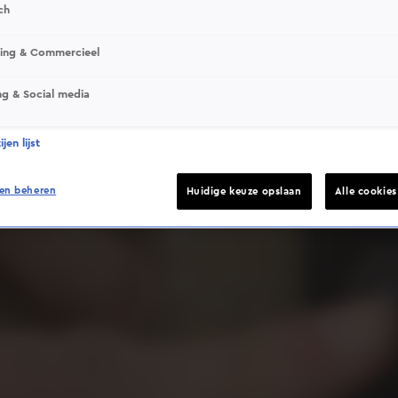
ch
sing & Commercieel
ng & Social media
Deze video is niet beschikbaar op je huidige locatie
jen lijst
en beheren
Huidige keuze opslaan
Alle cookie