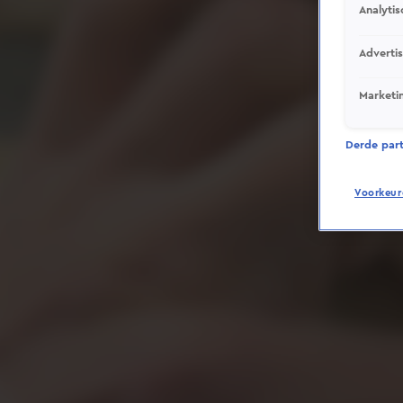
Analytis
Adverti
Marketi
Derde parti
Voorkeur