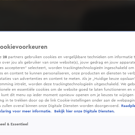
ookievoorkeuren
ze
28
partners gebruiken cookies en vergelijkbare technieken om informatie 
 over jou als gebruiker van onze website(s), jouw gedrag en jouw apparaten
ies accepteren” selecteert, worden trackingtechnologieën ingeschakeld om
es en content te kunnen personaliseren, onze producten en diensten te ver
taties van advertenties en content te meten. Als je „Huidige keuze opslaan”
temming intrekt, worden deze trackingtechnologieën uitgeschakeld. We geb
tionele en essentiële cookies om de website goed te laten functioneren en ve
 kunt dit menu op ieder moment opnieuw openen om je keuzes te wijzigen 
g in te trekken door op de link Cookie-instellingen onder aan de webpagina
es zullen overal binnen onze Digitale Diensten worden doorgevoerd.
Raadpl
laring voor meer informatie.
Bekijk hier onze Digitale Diensten.
eel & Essentieel