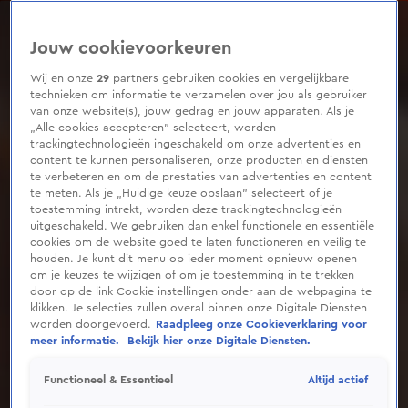
0
seconds
of
Jouw cookievoorkeuren
6
minutes,
2
Wij en onze
29
partners gebruiken cookies en vergelijkbare
seconds
technieken om informatie te verzamelen over jou als gebruiker
van onze website(s), jouw gedrag en jouw apparaten. Als je
„Alle cookies accepteren” selecteert, worden
trackingtechnologieën ingeschakeld om onze advertenties en
content te kunnen personaliseren, onze producten en diensten
te verbeteren en om de prestaties van advertenties en content
te meten. Als je „Huidige keuze opslaan” selecteert of je
toestemming intrekt, worden deze trackingtechnologieën
uitgeschakeld. We gebruiken dan enkel functionele en essentiële
cookies om de website goed te laten functioneren en veilig te
houden. Je kunt dit menu op ieder moment opnieuw openen
om je keuzes te wijzigen of om je toestemming in te trekken
door op de link Cookie-instellingen onder aan de webpagina te
klikken. Je selecties zullen overal binnen onze Digitale Diensten
worden doorgevoerd.
Raadpleeg onze Cookieverklaring voor
meer informatie.
Bekijk hier onze Digitale Diensten.
Altijd actief
Functioneel & Essentieel