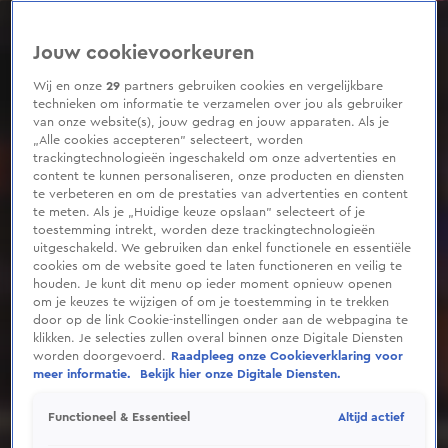
0
seconds
of
Jouw cookievoorkeuren
5
minutes,
24
Wij en onze
29
partners gebruiken cookies en vergelijkbare
seconds
technieken om informatie te verzamelen over jou als gebruiker
van onze website(s), jouw gedrag en jouw apparaten. Als je
„Alle cookies accepteren” selecteert, worden
trackingtechnologieën ingeschakeld om onze advertenties en
content te kunnen personaliseren, onze producten en diensten
te verbeteren en om de prestaties van advertenties en content
te meten. Als je „Huidige keuze opslaan” selecteert of je
toestemming intrekt, worden deze trackingtechnologieën
uitgeschakeld. We gebruiken dan enkel functionele en essentiële
cookies om de website goed te laten functioneren en veilig te
houden. Je kunt dit menu op ieder moment opnieuw openen
om je keuzes te wijzigen of om je toestemming in te trekken
door op de link Cookie-instellingen onder aan de webpagina te
klikken. Je selecties zullen overal binnen onze Digitale Diensten
worden doorgevoerd.
Raadpleeg onze Cookieverklaring voor
meer informatie.
Bekijk hier onze Digitale Diensten.
Altijd actief
Functioneel & Essentieel