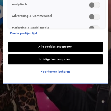
This video file cannot be
Analytisch
played.
(Error Code: 232011)
Advertising & Commercieel
Marketing & Social media
Derde partijen lijst
Alle cookies accepteren
Huidige keuze opslaan
Voorkeuren beheren