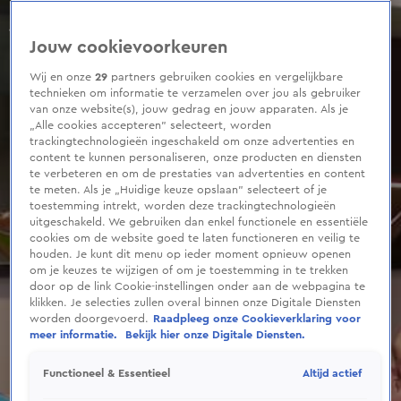
0
seconds
of
Jouw cookievoorkeuren
34
seconds
Wij en onze
29
partners gebruiken cookies en vergelijkbare
technieken om informatie te verzamelen over jou als gebruiker
van onze website(s), jouw gedrag en jouw apparaten. Als je
„Alle cookies accepteren” selecteert, worden
trackingtechnologieën ingeschakeld om onze advertenties en
content te kunnen personaliseren, onze producten en diensten
te verbeteren en om de prestaties van advertenties en content
te meten. Als je „Huidige keuze opslaan” selecteert of je
toestemming intrekt, worden deze trackingtechnologieën
uitgeschakeld. We gebruiken dan enkel functionele en essentiële
cookies om de website goed te laten functioneren en veilig te
houden. Je kunt dit menu op ieder moment opnieuw openen
om je keuzes te wijzigen of om je toestemming in te trekken
door op de link Cookie-instellingen onder aan de webpagina te
klikken. Je selecties zullen overal binnen onze Digitale Diensten
worden doorgevoerd.
Raadpleeg onze Cookieverklaring voor
meer informatie.
Bekijk hier onze Digitale Diensten.
Altijd actief
Functioneel & Essentieel