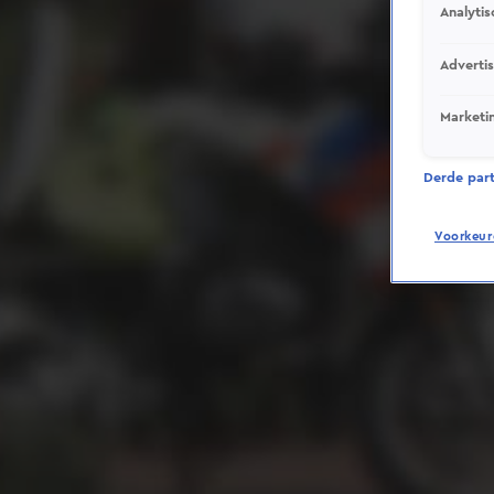
Analytis
Adverti
Marketi
Derde parti
Voorkeur