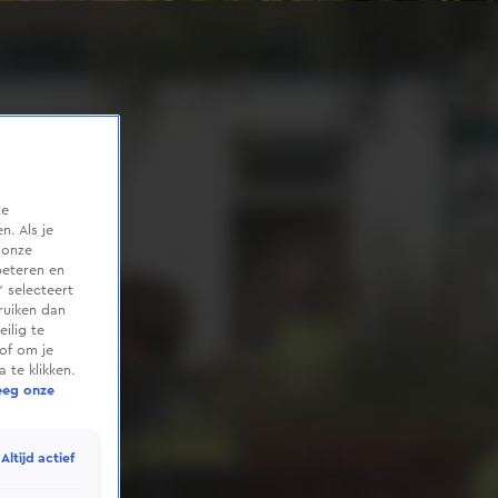
te
. Als je
 onze
beteren en
 selecteert
ruiken dan
ilig te
of om je
 te klikken.
eeg onze
Altijd actief