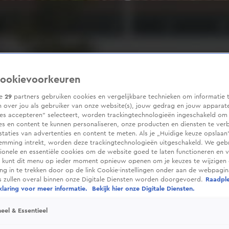
ookievoorkeuren
ze
29
partners gebruiken cookies en vergelijkbare technieken om informatie 
 over jou als gebruiker van onze website(s), jouw gedrag en jouw apparaten
ies accepteren” selecteert, worden trackingtechnologieën ingeschakeld om
es en content te kunnen personaliseren, onze producten en diensten te ver
taties van advertenties en content te meten. Als je „Huidige keuze opslaan”
temming intrekt, worden deze trackingtechnologieën uitgeschakeld. We geb
tionele en essentiële cookies om de website goed te laten functioneren en ve
 kunt dit menu op ieder moment opnieuw openen om je keuzes te wijzigen 
g in te trekken door op de link Cookie-instellingen onder aan de webpagina
es zullen overal binnen onze Digitale Diensten worden doorgevoerd.
Raadpl
laring voor meer informatie.
Bekijk hier onze Digitale Diensten.
eel & Essentieel