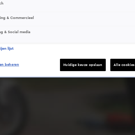
ch
sing & Commercieel
ng & Social media
Deze video is niet beschikbaar op je huidige locatie
jen lijst
en beheren
Huidige keuze opslaan
Alle cookie