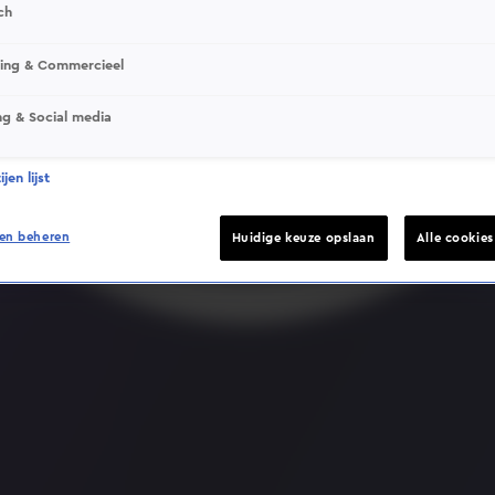
ch
sing & Commercieel
ng & Social media
Deze video is niet beschikbaar op je huidige locatie
jen lijst
en beheren
Huidige keuze opslaan
Alle cookie