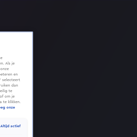
te
. Als je
 onze
beteren en
 selecteert
ruiken dan
ilig te
of om je
 te klikken.
eeg onze
Altijd actief