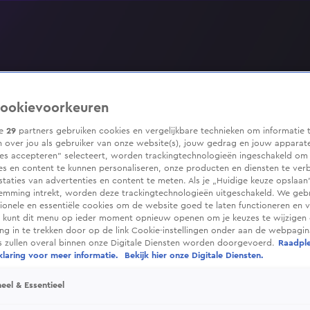
ookievoorkeuren
ze
29
partners gebruiken cookies en vergelijkbare technieken om informatie 
 over jou als gebruiker van onze website(s), jouw gedrag en jouw apparaten
ies accepteren” selecteert, worden trackingtechnologieën ingeschakeld om
es en content te kunnen personaliseren, onze producten en diensten te ver
taties van advertenties en content te meten. Als je „Huidige keuze opslaan”
temming intrekt, worden deze trackingtechnologieën uitgeschakeld. We geb
tionele en essentiële cookies om de website goed te laten functioneren en ve
 kunt dit menu op ieder moment opnieuw openen om je keuzes te wijzigen 
g in te trekken door op de link Cookie-instellingen onder aan de webpagina
es zullen overal binnen onze Digitale Diensten worden doorgevoerd.
Raadpl
laring voor meer informatie.
Bekijk hier onze Digitale Diensten.
eel & Essentieel