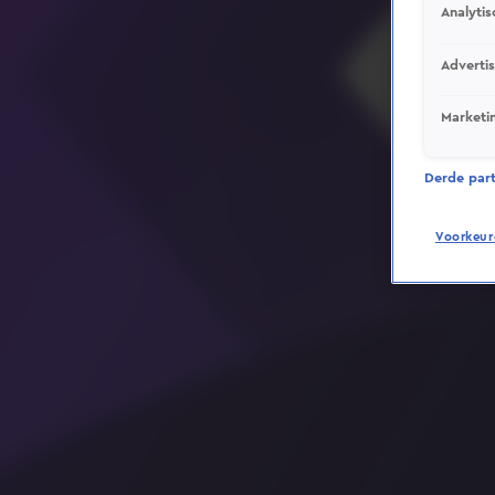
Analytis
Adverti
Marketi
Derde parti
Voorkeur