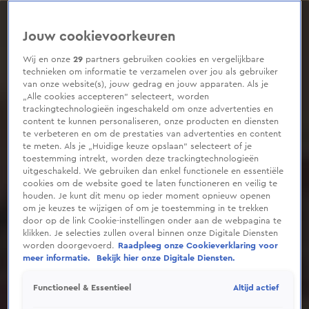
0
seconds
of
Jouw cookievoorkeuren
1
minute,
36
Wij en onze
29
partners gebruiken cookies en vergelijkbare
seconds
technieken om informatie te verzamelen over jou als gebruiker
van onze website(s), jouw gedrag en jouw apparaten. Als je
„Alle cookies accepteren” selecteert, worden
trackingtechnologieën ingeschakeld om onze advertenties en
content te kunnen personaliseren, onze producten en diensten
te verbeteren en om de prestaties van advertenties en content
te meten. Als je „Huidige keuze opslaan” selecteert of je
toestemming intrekt, worden deze trackingtechnologieën
uitgeschakeld. We gebruiken dan enkel functionele en essentiële
cookies om de website goed te laten functioneren en veilig te
houden. Je kunt dit menu op ieder moment opnieuw openen
om je keuzes te wijzigen of om je toestemming in te trekken
door op de link Cookie-instellingen onder aan de webpagina te
klikken. Je selecties zullen overal binnen onze Digitale Diensten
worden doorgevoerd.
Raadpleeg onze Cookieverklaring voor
meer informatie.
Bekijk hier onze Digitale Diensten.
Altijd actief
Functioneel & Essentieel