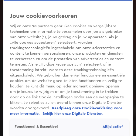
0
seconds
of
Jouw cookievoorkeuren
5
minutes,
13
Wij en onze
28
partners gebruiken cookies en vergelijkbare
seconds
technieken om informatie te verzamelen over jou als gebruiker
van onze website(s), jouw gedrag en jouw apparaten. Als je
„Alle cookies accepteren” selecteert, worden
trackingtechnologieën ingeschakeld om onze advertenties en
content te kunnen personaliseren, onze producten en diensten
te verbeteren en om de prestaties van advertenties en content
te meten. Als je „Huidige keuze opslaan” selecteert of je
toestemming intrekt, worden deze trackingtechnologieën
uitgeschakeld. We gebruiken dan enkel functionele en essentiële
cookies om de website goed te laten functioneren en veilig te
houden. Je kunt dit menu op ieder moment opnieuw openen
om je keuzes te wijzigen of om je toestemming in te trekken
door op de link Cookie-instellingen onder aan de webpagina te
klikken. Je selecties zullen overal binnen onze Digitale Diensten
worden doorgevoerd.
Raadpleeg onze Cookieverklaring voor
meer informatie.
Bekijk hier onze Digitale Diensten.
Altijd actief
Functioneel & Essentieel