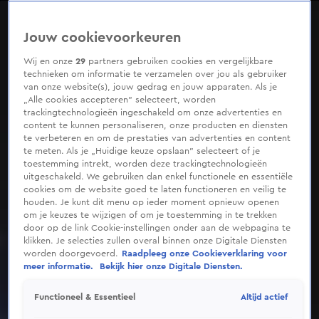
0
seconds
of
Jouw cookievoorkeuren
34
seconds
Wij en onze
29
partners gebruiken cookies en vergelijkbare
technieken om informatie te verzamelen over jou als gebruiker
van onze website(s), jouw gedrag en jouw apparaten. Als je
„Alle cookies accepteren” selecteert, worden
trackingtechnologieën ingeschakeld om onze advertenties en
content te kunnen personaliseren, onze producten en diensten
te verbeteren en om de prestaties van advertenties en content
te meten. Als je „Huidige keuze opslaan” selecteert of je
toestemming intrekt, worden deze trackingtechnologieën
uitgeschakeld. We gebruiken dan enkel functionele en essentiële
cookies om de website goed te laten functioneren en veilig te
houden. Je kunt dit menu op ieder moment opnieuw openen
om je keuzes te wijzigen of om je toestemming in te trekken
door op de link Cookie-instellingen onder aan de webpagina te
klikken. Je selecties zullen overal binnen onze Digitale Diensten
worden doorgevoerd.
Raadpleeg onze Cookieverklaring voor
meer informatie.
Bekijk hier onze Digitale Diensten.
Altijd actief
Functioneel & Essentieel