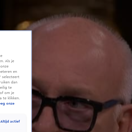
te
. Als je
 onze
beteren en
 selecteert
ruiken dan
ilig te
of om je
 te klikken.
eeg onze
Altijd actief