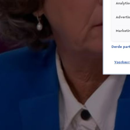
Analytis
Adverti
Marketi
Derde parti
Voorkeur