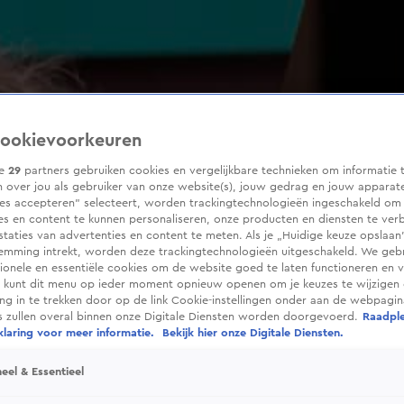
ookievoorkeuren
ze
29
partners gebruiken cookies en vergelijkbare technieken om informatie 
 over jou als gebruiker van onze website(s), jouw gedrag en jouw apparaten
ies accepteren” selecteert, worden trackingtechnologieën ingeschakeld om
es en content te kunnen personaliseren, onze producten en diensten te ver
taties van advertenties en content te meten. Als je „Huidige keuze opslaan”
temming intrekt, worden deze trackingtechnologieën uitgeschakeld. We geb
tionele en essentiële cookies om de website goed te laten functioneren en ve
 kunt dit menu op ieder moment opnieuw openen om je keuzes te wijzigen 
g in te trekken door op de link Cookie-instellingen onder aan de webpagina
es zullen overal binnen onze Digitale Diensten worden doorgevoerd.
Raadpl
laring voor meer informatie.
Bekijk hier onze Digitale Diensten.
eel & Essentieel