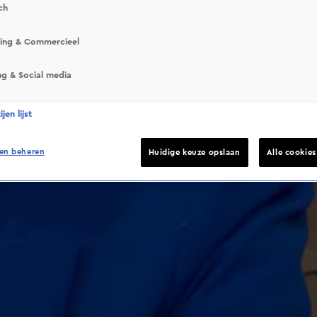
ch
This video file cannot be played.
sing & Commercieel
(Error Code: 232011)
ng & Social media
jen lijst
en beheren
Huidige keuze opslaan
Alle cookie