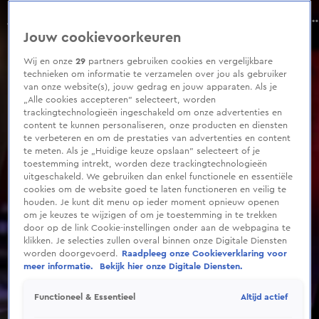
0
seconds
Vandaag Inside-tafel blikt terug op uitzending met Gerard Joling: 'Een fenomeen!'
of
Aflevering 73, Seizoen 9
Jouw cookievoorkeuren
7
minutes,
21
Wij en onze
29
partners gebruiken cookies en vergelijkbare
seconds
technieken om informatie te verzamelen over jou als gebruiker
van onze website(s), jouw gedrag en jouw apparaten. Als je
„Alle cookies accepteren” selecteert, worden
trackingtechnologieën ingeschakeld om onze advertenties en
content te kunnen personaliseren, onze producten en diensten
te verbeteren en om de prestaties van advertenties en content
te meten. Als je „Huidige keuze opslaan” selecteert of je
toestemming intrekt, worden deze trackingtechnologieën
uitgeschakeld. We gebruiken dan enkel functionele en essentiële
cookies om de website goed te laten functioneren en veilig te
houden. Je kunt dit menu op ieder moment opnieuw openen
om je keuzes te wijzigen of om je toestemming in te trekken
door op de link Cookie-instellingen onder aan de webpagina te
klikken. Je selecties zullen overal binnen onze Digitale Diensten
worden doorgevoerd.
Raadpleeg onze Cookieverklaring voor
meer informatie.
Bekijk hier onze Digitale Diensten.
Altijd actief
Functioneel & Essentieel