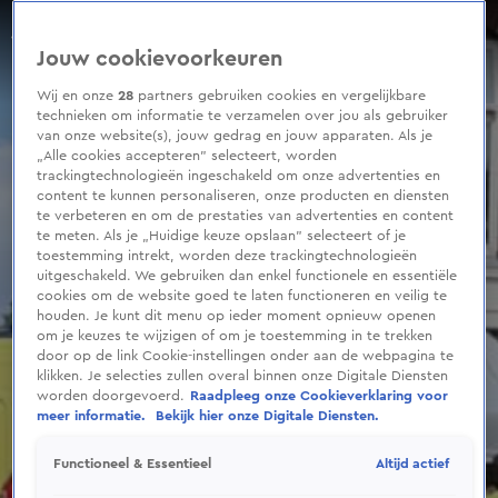
0
seconds
Hardloper Leiden Marathon overleden
of
Aflevering 130, Seizoen 2026
Jouw cookievoorkeuren
47
seconds
Wij en onze
28
partners gebruiken cookies en vergelijkbare
technieken om informatie te verzamelen over jou als gebruiker
van onze website(s), jouw gedrag en jouw apparaten. Als je
„Alle cookies accepteren” selecteert, worden
trackingtechnologieën ingeschakeld om onze advertenties en
content te kunnen personaliseren, onze producten en diensten
te verbeteren en om de prestaties van advertenties en content
te meten. Als je „Huidige keuze opslaan” selecteert of je
toestemming intrekt, worden deze trackingtechnologieën
uitgeschakeld. We gebruiken dan enkel functionele en essentiële
cookies om de website goed te laten functioneren en veilig te
houden. Je kunt dit menu op ieder moment opnieuw openen
om je keuzes te wijzigen of om je toestemming in te trekken
door op de link Cookie-instellingen onder aan de webpagina te
klikken. Je selecties zullen overal binnen onze Digitale Diensten
worden doorgevoerd.
Raadpleeg onze Cookieverklaring voor
meer informatie.
Bekijk hier onze Digitale Diensten.
Altijd actief
Functioneel & Essentieel