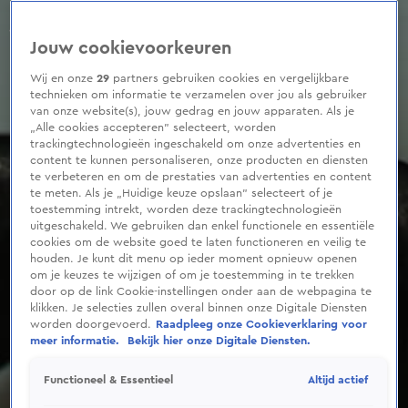
0
seconds
of
Jouw cookievoorkeuren
35
seconds
Wij en onze
29
partners gebruiken cookies en vergelijkbare
technieken om informatie te verzamelen over jou als gebruiker
van onze website(s), jouw gedrag en jouw apparaten. Als je
„Alle cookies accepteren” selecteert, worden
trackingtechnologieën ingeschakeld om onze advertenties en
content te kunnen personaliseren, onze producten en diensten
te verbeteren en om de prestaties van advertenties en content
te meten. Als je „Huidige keuze opslaan” selecteert of je
toestemming intrekt, worden deze trackingtechnologieën
uitgeschakeld. We gebruiken dan enkel functionele en essentiële
cookies om de website goed te laten functioneren en veilig te
houden. Je kunt dit menu op ieder moment opnieuw openen
om je keuzes te wijzigen of om je toestemming in te trekken
door op de link Cookie-instellingen onder aan de webpagina te
klikken. Je selecties zullen overal binnen onze Digitale Diensten
worden doorgevoerd.
Raadpleeg onze Cookieverklaring voor
meer informatie.
Bekijk hier onze Digitale Diensten.
Altijd actief
Functioneel & Essentieel