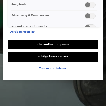
This video file cannot be
Analytisch
played.
(Error Code: 232011)
Advertising & Commercieel
Marketing & Social media
Derde partijen lijst
Alle cookies accepteren
Huidige keuze opslaan
Voorkeuren beheren