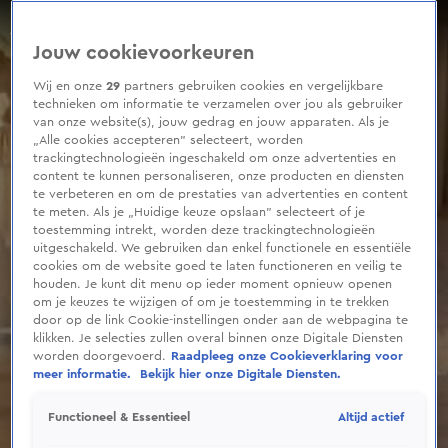
0
seconds
Prinses Margarita over Paleis Soestdijk
of
Jouw cookievoorkeuren
1
minute,
54
Wij en onze
29
partners gebruiken cookies en vergelijkbare
seconds
technieken om informatie te verzamelen over jou als gebruiker
van onze website(s), jouw gedrag en jouw apparaten. Als je
„Alle cookies accepteren” selecteert, worden
trackingtechnologieën ingeschakeld om onze advertenties en
content te kunnen personaliseren, onze producten en diensten
te verbeteren en om de prestaties van advertenties en content
te meten. Als je „Huidige keuze opslaan” selecteert of je
toestemming intrekt, worden deze trackingtechnologieën
uitgeschakeld. We gebruiken dan enkel functionele en essentiële
cookies om de website goed te laten functioneren en veilig te
houden. Je kunt dit menu op ieder moment opnieuw openen
om je keuzes te wijzigen of om je toestemming in te trekken
door op de link Cookie-instellingen onder aan de webpagina te
klikken. Je selecties zullen overal binnen onze Digitale Diensten
worden doorgevoerd.
Raadpleeg onze Cookieverklaring voor
meer informatie.
Bekijk hier onze Digitale Diensten.
Altijd actief
Functioneel & Essentieel