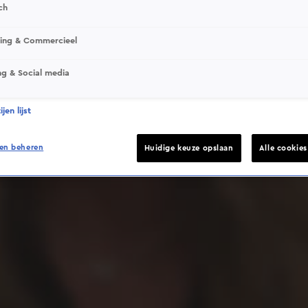
ch
sing & Commercieel
ng & Social media
Deze video is niet beschikbaar op je huidige locatie
jen lijst
en beheren
Huidige keuze opslaan
Alle cookie