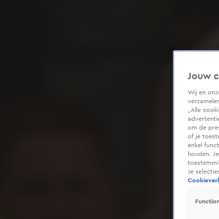
Jouw c
Wij en on
verzamelen
„Alle cook
advertenti
om de pres
of je toes
enkel func
houden. Je
toestemmin
Je selecti
Cookieverk
Function