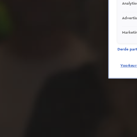
Analytis
Adverti
Marketi
Derde parti
Voorkeur