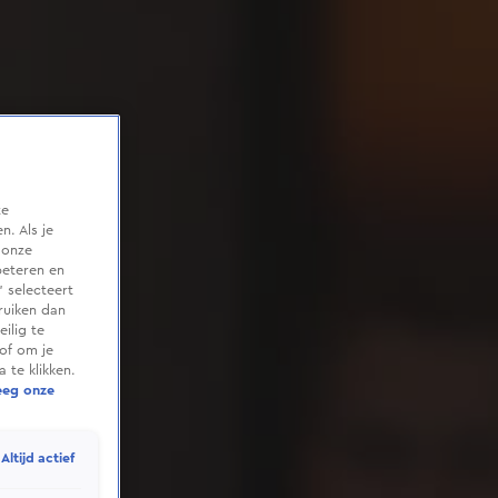
te
. Als je
 onze
beteren en
 selecteert
ruiken dan
ilig te
of om je
 te klikken.
eeg onze
Altijd actief