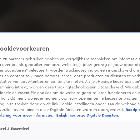
ookievoorkeuren
ze
28
partners gebruiken cookies en vergelijkbare technieken om informatie 
 over jou als gebruiker van onze website(s), jouw gedrag en jouw apparaten
ies accepteren” selecteert, worden trackingtechnologieën ingeschakeld om
es en content te kunnen personaliseren, onze producten en diensten te ver
taties van advertenties en content te meten. Als je „Huidige keuze opslaan”
temming intrekt, worden deze trackingtechnologieën uitgeschakeld. We geb
tionele en essentiële cookies om de website goed te laten functioneren en ve
 kunt dit menu op ieder moment opnieuw openen om je keuzes te wijzigen 
g in te trekken door op de link Cookie-instellingen onder aan de webpagina
es zullen overal binnen onze Digitale Diensten worden doorgevoerd.
Raadpl
laring voor meer informatie.
Bekijk hier onze Digitale Diensten.
eel & Essentieel