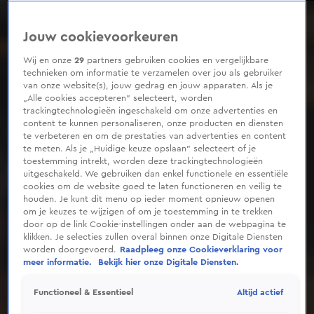
0
seconds
of
Jouw cookievoorkeuren
2
minutes,
37
Wij en onze
29
partners gebruiken cookies en vergelijkbare
seconds
technieken om informatie te verzamelen over jou als gebruiker
van onze website(s), jouw gedrag en jouw apparaten. Als je
„Alle cookies accepteren” selecteert, worden
trackingtechnologieën ingeschakeld om onze advertenties en
content te kunnen personaliseren, onze producten en diensten
te verbeteren en om de prestaties van advertenties en content
te meten. Als je „Huidige keuze opslaan” selecteert of je
toestemming intrekt, worden deze trackingtechnologieën
uitgeschakeld. We gebruiken dan enkel functionele en essentiële
cookies om de website goed te laten functioneren en veilig te
houden. Je kunt dit menu op ieder moment opnieuw openen
om je keuzes te wijzigen of om je toestemming in te trekken
door op de link Cookie-instellingen onder aan de webpagina te
klikken. Je selecties zullen overal binnen onze Digitale Diensten
worden doorgevoerd.
Raadpleeg onze Cookieverklaring voor
meer informatie.
Bekijk hier onze Digitale Diensten.
Altijd actief
Functioneel & Essentieel