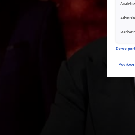
Analytis
Adverti
Marketi
Derde parti
Voorkeur