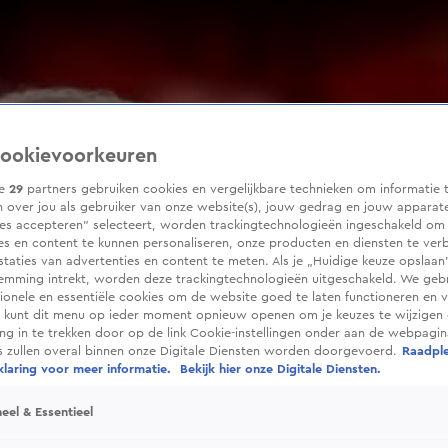
ookievoorkeuren
ze
29
partners gebruiken cookies en vergelijkbare technieken om informatie 
 over jou als gebruiker van onze website(s), jouw gedrag en jouw apparaten
ies accepteren” selecteert, worden trackingtechnologieën ingeschakeld om
es en content te kunnen personaliseren, onze producten en diensten te ver
taties van advertenties en content te meten. Als je „Huidige keuze opslaan”
temming intrekt, worden deze trackingtechnologieën uitgeschakeld. We geb
tionele en essentiële cookies om de website goed te laten functioneren en ve
 kunt dit menu op ieder moment opnieuw openen om je keuzes te wijzigen 
g in te trekken door op de link Cookie-instellingen onder aan de webpagina
es zullen overal binnen onze Digitale Diensten worden doorgevoerd.
Raadpl
laring voor meer informatie.
Bekijk hier onze Digitale Diensten.
eel & Essentieel