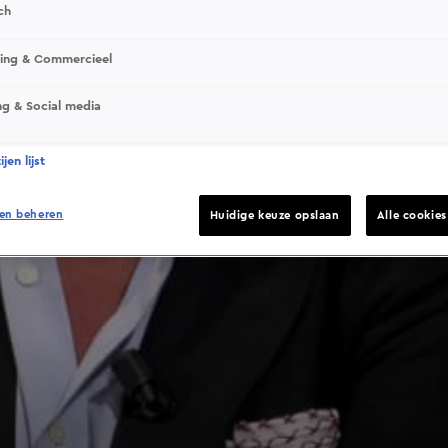
ch
sing & Commercieel
ng & Social media
jen lijst
en beheren
Huidige keuze opslaan
Alle cookie