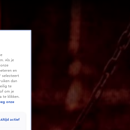
te
. Als je
 onze
beteren en
 selecteert
ruiken dan
ilig te
of om je
 te klikken.
eeg onze
Altijd actief