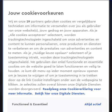
0
seconds
of
Jouw cookievoorkeuren
9
minutes,
40
Wij en onze
29
partners gebruiken cookies en vergelijkbare
seconds
technieken om informatie te verzamelen over jou als gebruiker
van onze website(s), jouw gedrag en jouw apparaten. Als je
„Alle cookies accepteren” selecteert, worden
trackingtechnologieën ingeschakeld om onze advertenties en
content te kunnen personaliseren, onze producten en diensten
te verbeteren en om de prestaties van advertenties en content
te meten. Als je „Huidige keuze opslaan” selecteert of je
toestemming intrekt, worden deze trackingtechnologieën
uitgeschakeld. We gebruiken dan enkel functionele en essentiële
cookies om de website goed te laten functioneren en veilig te
houden. Je kunt dit menu op ieder moment opnieuw openen
om je keuzes te wijzigen of om je toestemming in te trekken
door op de link Cookie-instellingen onder aan de webpagina te
klikken. Je selecties zullen overal binnen onze Digitale Diensten
worden doorgevoerd.
Raadpleeg onze Cookieverklaring voor
meer informatie.
Bekijk hier onze Digitale Diensten.
Altijd actief
Functioneel & Essentieel