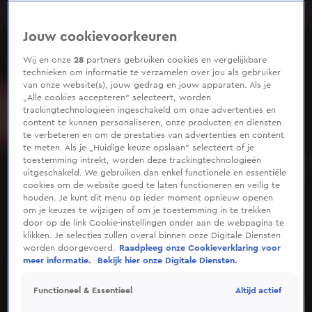
0
seconds
of
Jouw cookievoorkeuren
2
minutes,
44
Wij en onze
28
partners gebruiken cookies en vergelijkbare
seconds
technieken om informatie te verzamelen over jou als gebruiker
van onze website(s), jouw gedrag en jouw apparaten. Als je
„Alle cookies accepteren” selecteert, worden
trackingtechnologieën ingeschakeld om onze advertenties en
content te kunnen personaliseren, onze producten en diensten
te verbeteren en om de prestaties van advertenties en content
te meten. Als je „Huidige keuze opslaan” selecteert of je
toestemming intrekt, worden deze trackingtechnologieën
uitgeschakeld. We gebruiken dan enkel functionele en essentiële
cookies om de website goed te laten functioneren en veilig te
houden. Je kunt dit menu op ieder moment opnieuw openen
om je keuzes te wijzigen of om je toestemming in te trekken
door op de link Cookie-instellingen onder aan de webpagina te
klikken. Je selecties zullen overal binnen onze Digitale Diensten
worden doorgevoerd.
Raadpleeg onze Cookieverklaring voor
meer informatie.
Bekijk hier onze Digitale Diensten.
Altijd actief
Functioneel & Essentieel