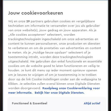
0
seconds
of
Jouw cookievoorkeuren
4
minutes,
1
Wij en onze
29
partners gebruiken cookies en vergelijkbare
second
technieken om informatie te verzamelen over jou als gebruiker
van onze website(s), jouw gedrag en jouw apparaten. Als je
„Alle cookies accepteren” selecteert, worden
trackingtechnologieën ingeschakeld om onze advertenties en
content te kunnen personaliseren, onze producten en diensten
te verbeteren en om de prestaties van advertenties en content
te meten. Als je „Huidige keuze opslaan” selecteert of je
toestemming intrekt, worden deze trackingtechnologieën
uitgeschakeld. We gebruiken dan enkel functionele en essentiële
cookies om de website goed te laten functioneren en veilig te
houden. Je kunt dit menu op ieder moment opnieuw openen
om je keuzes te wijzigen of om je toestemming in te trekken
door op de link Cookie-instellingen onder aan de webpagina te
klikken. Je selecties zullen overal binnen onze Digitale Diensten
worden doorgevoerd.
Raadpleeg onze Cookieverklaring voor
meer informatie.
Bekijk hier onze Digitale Diensten.
Altijd actief
Functioneel & Essentieel