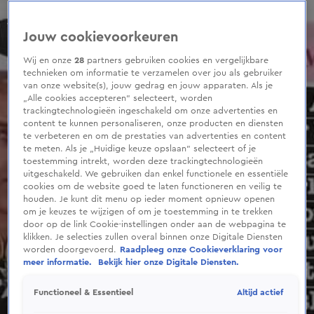
0
seconds
of
Jouw cookievoorkeuren
2
minutes,
10
Wij en onze
28
partners gebruiken cookies en vergelijkbare
seconds
technieken om informatie te verzamelen over jou als gebruiker
van onze website(s), jouw gedrag en jouw apparaten. Als je
„Alle cookies accepteren” selecteert, worden
trackingtechnologieën ingeschakeld om onze advertenties en
content te kunnen personaliseren, onze producten en diensten
te verbeteren en om de prestaties van advertenties en content
te meten. Als je „Huidige keuze opslaan” selecteert of je
toestemming intrekt, worden deze trackingtechnologieën
uitgeschakeld. We gebruiken dan enkel functionele en essentiële
cookies om de website goed te laten functioneren en veilig te
houden. Je kunt dit menu op ieder moment opnieuw openen
om je keuzes te wijzigen of om je toestemming in te trekken
door op de link Cookie-instellingen onder aan de webpagina te
klikken. Je selecties zullen overal binnen onze Digitale Diensten
worden doorgevoerd.
Raadpleeg onze Cookieverklaring voor
meer informatie.
Bekijk hier onze Digitale Diensten.
Altijd actief
Functioneel & Essentieel