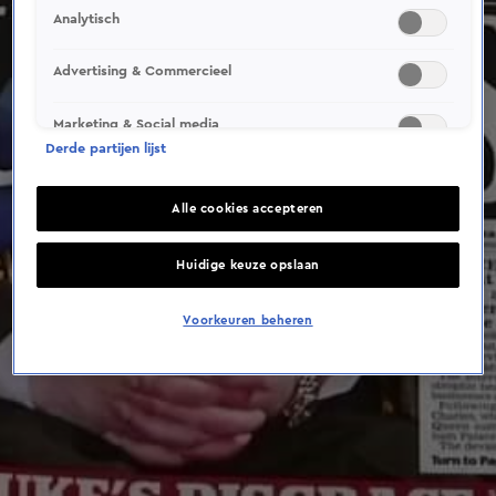
This video file cannot be
Analytisch
played.
(Error Code: 232011)
Advertising & Commercieel
Marketing & Social media
Derde partijen lijst
Alle cookies accepteren
Huidige keuze opslaan
Voorkeuren beheren