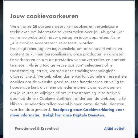
0
seconds
Jutta Leerdam viert groot feest na haar overwinning in Milaan
of
Aflevering 42, Seizoen 2026
Jouw cookievoorkeuren
2
minutes,
16
Wij en onze
28
partners gebruiken cookies en vergelijkbare
seconds
technieken om informatie te verzamelen over jou als gebruiker
van onze website(s), jouw gedrag en jouw apparaten. Als je
„Alle cookies accepteren” selecteert, worden
trackingtechnologieën ingeschakeld om onze advertenties en
content te kunnen personaliseren, onze producten en diensten
te verbeteren en om de prestaties van advertenties en content
te meten. Als je „Huidige keuze opslaan” selecteert of je
toestemming intrekt, worden deze trackingtechnologieën
uitgeschakeld. We gebruiken dan enkel functionele en essentiële
cookies om de website goed te laten functioneren en veilig te
houden. Je kunt dit menu op ieder moment opnieuw openen
om je keuzes te wijzigen of om je toestemming in te trekken
door op de link Cookie-instellingen onder aan de webpagina te
klikken. Je selecties zullen overal binnen onze Digitale Diensten
worden doorgevoerd.
Raadpleeg onze Cookieverklaring voor
meer informatie.
Bekijk hier onze Digitale Diensten.
Altijd actief
Functioneel & Essentieel