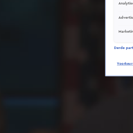
Analytis
Adverti
Marketi
Derde parti
Voorkeur