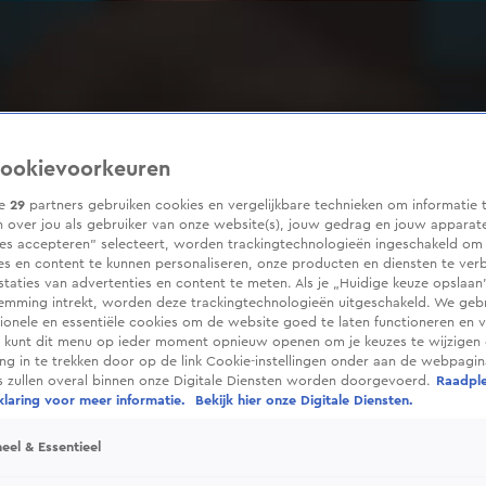
ookievoorkeuren
ze
29
partners gebruiken cookies en vergelijkbare technieken om informatie 
 over jou als gebruiker van onze website(s), jouw gedrag en jouw apparaten
ies accepteren” selecteert, worden trackingtechnologieën ingeschakeld om
es en content te kunnen personaliseren, onze producten en diensten te ver
taties van advertenties en content te meten. Als je „Huidige keuze opslaan”
temming intrekt, worden deze trackingtechnologieën uitgeschakeld. We geb
tionele en essentiële cookies om de website goed te laten functioneren en ve
 kunt dit menu op ieder moment opnieuw openen om je keuzes te wijzigen 
g in te trekken door op de link Cookie-instellingen onder aan de webpagina
es zullen overal binnen onze Digitale Diensten worden doorgevoerd.
Raadpl
laring voor meer informatie.
Bekijk hier onze Digitale Diensten.
eel & Essentieel