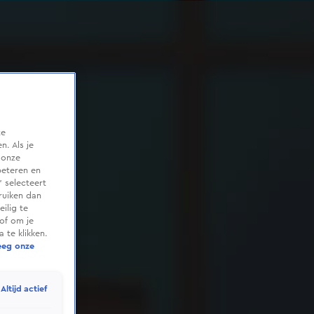
te
. Als je
 onze
beteren en
 selecteert
ruiken dan
ilig te
of om je
 te klikken.
eeg onze
Altijd actief