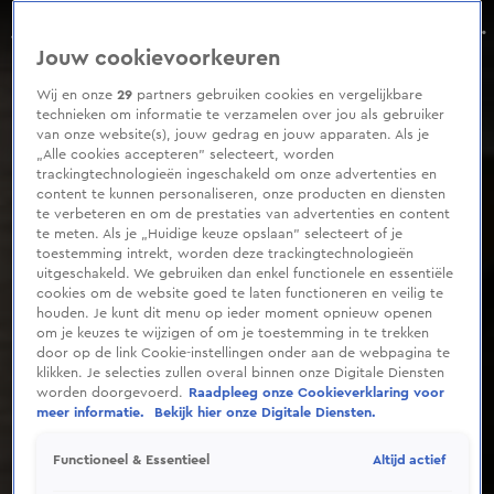
0
seconds
Rob Jetten strijdbaar na aanval op kantoor D66: 'Meer mensen accepteren dit niet'
of
Aflevering 266, Seizoen 2025
Jouw cookievoorkeuren
2
minutes,
12
Wij en onze
29
partners gebruiken cookies en vergelijkbare
seconds
technieken om informatie te verzamelen over jou als gebruiker
van onze website(s), jouw gedrag en jouw apparaten. Als je
„Alle cookies accepteren” selecteert, worden
trackingtechnologieën ingeschakeld om onze advertenties en
content te kunnen personaliseren, onze producten en diensten
te verbeteren en om de prestaties van advertenties en content
te meten. Als je „Huidige keuze opslaan” selecteert of je
toestemming intrekt, worden deze trackingtechnologieën
uitgeschakeld. We gebruiken dan enkel functionele en essentiële
cookies om de website goed te laten functioneren en veilig te
houden. Je kunt dit menu op ieder moment opnieuw openen
om je keuzes te wijzigen of om je toestemming in te trekken
door op de link Cookie-instellingen onder aan de webpagina te
klikken. Je selecties zullen overal binnen onze Digitale Diensten
worden doorgevoerd.
Raadpleeg onze Cookieverklaring voor
meer informatie.
Bekijk hier onze Digitale Diensten.
Altijd actief
Functioneel & Essentieel